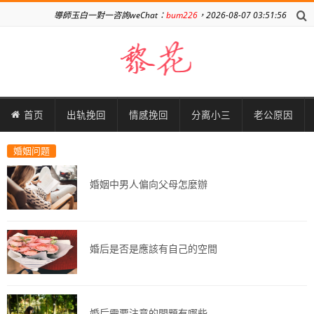
導師玉白一對一咨詢weChat：
bum226
，2026-08-07 03:51:56
首页
出轨挽回
情感挽回
分离小三
老公原因
婚姻问题
婚姻中男人偏向父母怎麼辦
婚后是否是應該有自己的空間
婚后需要注意的問題有哪些