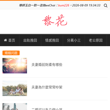
導師玉白一對一咨詢weChat：
bum226
，2026-08-09 19:34:33
首页
出轨挽回
情感挽回
分离小三
老公原因
婚姻问题
夫妻婚前財產有哪些
夫妻為什麼常常吵架
二婚可以生几個小孩